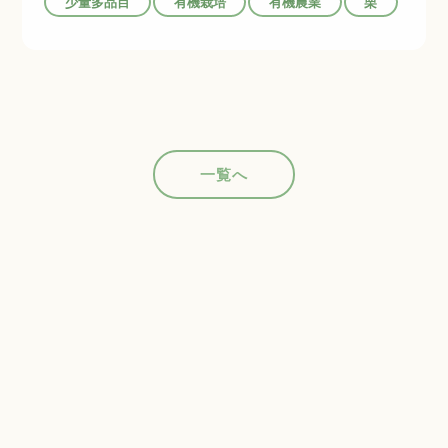
少量多品目
有機栽培
有機農業
栗
一覧へ