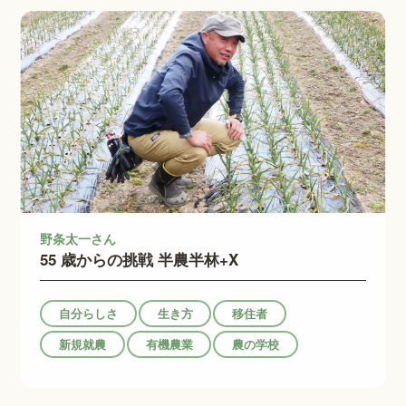
野条太一さん
55 歳からの挑戦 半農半林+X
自分らしさ
生き方
移住者
新規就農
有機農業
農の学校