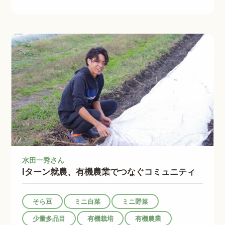
水田一秀さん
Iターン就農、有機農業でつなぐコミュニティ
そら豆
ミニ白菜
ミニ野菜
少量多品目
有機栽培
有機農業