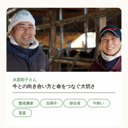
水原彩子さん
牛との向き合い方と命をつなぐ大切さ
繁殖農家
但馬牛
移住者
牛飼い
畜産