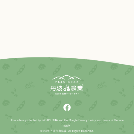
This site is protected by reCAPTCHA and the Google
Privacy Policy
and
Terms of Service
apply.
© 2026 丹波市農林課. All Rights Reserved.