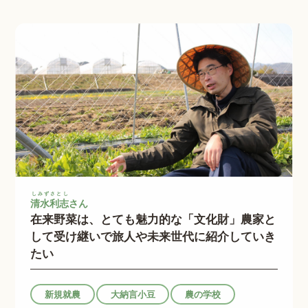
しみずさとし
清水利志
さん
在来野菜は、とても魅力的な「文化財」農家と
して受け継いで旅人や未来世代に紹介していき
たい
新規就農
大納言小豆
農の学校