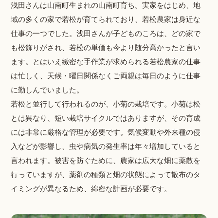
浅田さんは山南町生まれの山南町育ち。実家をはじめ、地
域の多くの家で若松が育てられており、若松農家は身近な
仕事の一つでした。浅田さんが子どものころは、どの家で
も松飾りがされ、若松の単価も今より随分高かったと言い
ます。とはいえ緻密な手作業が求められる若松農家の仕事
は忙しく、天候・曜日関係なくご両親は毎日のように仕事
に勤しんでいました。
若松と並行して行われるのが、小菊の栽培です。小菊は松
とは異なり、短い栽培サイクルではありますが、その育成
には非常に厳格な管理が必要です。気候変動や外来種の侵
入などが影響し、虫や病気の発生率は年々増加していると
言われます。被害を防ぐために、農家は広大な畑に薬散を
行っていますが、薬剤の種類と畑の状態によって散布のタ
イミングが異なるため、綿密な計画が必要です。