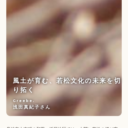
風土が育む、若松文化の未来を切
り拓く
Greebe.
浅田真紀子さん